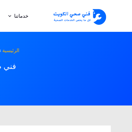
خطي
لى
خدماتنا
لمحتوى
الرئيسية
فني ص