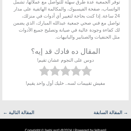
توفر الجمعية عدة طرق سهلة للتواصل مع عملائها، تشمل
الواتساب، صفحة الفيسبوك، والمكالمة الهاتفية على مدار
24 ساعة. إذا كنت بحاجة لتغيير أي أدوات في منزلك،
تواصل مع فني صحي جمعية عبدالله المبارك، الذي يضمن
لك كفاءة وجودة عالية في صيانة وتصليح جميع الأدوات
مثل الحنفيات والصنابير والبانيهات.
المقال ده فادك قد إيه؟
دوس على النجوم عشان تقيم!
مفيش تقييمات لسه.. خليك أول واحد يقيم!
→
المقالة السابقة
المقالة التالية
←
Copyright © [sehi.xyz] @2024 | Powered by [elham]