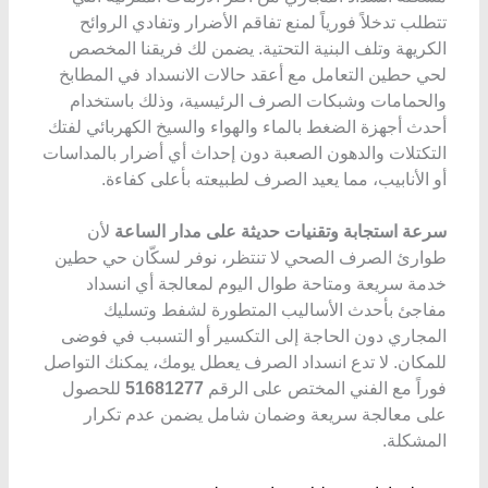
تتطلب تدخلاً فورياً لمنع تفاقم الأضرار وتفادي الروائح
الكريهة وتلف البنية التحتية. يضمن لك فريقنا المخصص
لحي حطين التعامل مع أعقد حالات الانسداد في المطابخ
والحمامات وشبكات الصرف الرئيسية، وذلك باستخدام
أحدث أجهزة الضغط بالماء والهواء والسيخ الكهربائي لفتك
التكتلات والدهون الصعبة دون إحداث أي أضرار بالمداسات
أو الأنابيب، مما يعيد الصرف لطبيعته بأعلى كفاءة.
سرعة استجابة وتقنيات حديثة على مدار الساعة
لأن
طوارئ الصرف الصحي لا تنتظر، نوفر لسكّان حي حطين
خدمة سريعة ومتاحة طوال اليوم لمعالجة أي انسداد
مفاجئ بأحدث الأساليب المتطورة لشفط وتسليك
المجاري دون الحاجة إلى التكسير أو التسبب في فوضى
للمكان. لا تدع انسداد الصرف يعطل يومك، يمكنك التواصل
فوراً مع الفني المختص على الرقم
51681277
للحصول
على معالجة سريعة وضمان شامل يضمن عدم تكرار
المشكلة.