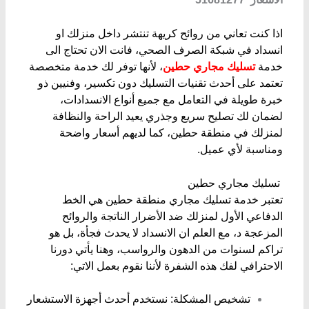
اذا كنت تعاني من روائح كريهة تنتشر داخل منزلك او
انسداد في شبكة الصرف الصحي، فانت الان تحتاج الى
خدمة
تسليك مجاري حطين
، لأنها توفر لك خدمة متخصصة
تعتمد على أحدث تقنيات التسليك دون تكسير، وفنيين ذو
خبرة طويلة في التعامل مع جميع أنواع الانسدادات،
لضمان لك تصليح سريع وجذري يعيد الراحة والنظافة
لمنزلك في منطقة حطين، كما لديهم أسعار واضحة
ومناسبة لأي عميل.
​ تسليك مجاري حطين
​تعتبر خدمة تسليك مجاري منطقة حطين هي الخط
الدفاعي الأول لمنزلك ضد الأضرار الناتجة والروائح
المزعجة د، مع العلم ان الانسداد لا يحدث فجأة، بل هو
تراكم لسنوات من الدهون والرواسب، وهنا يأتي دورنا
الاحترافي لفك هذه الشفرة لأننا نقوم بعمل الاتي:
​تشخيص المشكلة: نستخدم أحدث أجهزة الاستشعار