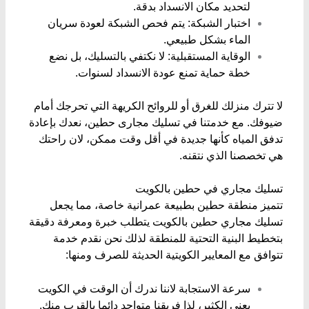
لتحديد مكان الانسداد بدقة.
اختبار الشبكة: يتم فحص الشبكة لعودة سريان
الماء بشكل طبيعي.
​الوقاية المستقبلية: لا نكتفي بالتسليك، بل نضع
خطة حماية تمنع عودة الانسداد لسنوات.
​لا تترك منزلك للغرق أو للروائح الكريهة التي تحرجك أمام
ضيوفك. مع خدمتنا في تسليك مجارى حطين، نعدك بإعادة
تدفق المياه كأنها جديدة في أقل وقت ممكن، لان راحتك
هي تخصصنا الذي نتقنه.
​تسليك مجاري في حطين بالكويت
​تتميز منطقة حطين بطبيعة عمرانية خاصة، مما يجعل
تسليك مجاري حطين بالكويت يتطلب خبرة ومعرفة دقيقة
بتخطيط البنية التحتية للمنطقة لذلك نحن نقدم خدمة
تتوافق مع المعايير الكويتية الحديثة للصرف ومنها:
​سرعة الاستجابة لاننا ندرك أن الوقت في الكويت
يعني الكثير، لذا فريقنا متواجد دائما بالقرب منك.