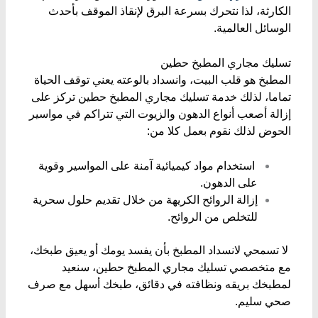
الكارثة، لذا نتحرك بسرعة البرق لإنقاذ الموقف بأحدث
الوسائل العالمية.
​تسليك مجاري المطبخ حطين
​المطبخ هو قلب البيت، وانسداد بالوعته يعني توقف الحياة
تماما، لذلك خدمة تسليك مجاري المطبخ حطين تركز على
إزالة أصعب أنواع الدهون والزيوت التي تتراكم في مواسير
الحوض لذلك نقوم بعمل كلا من:
​ استخدام مواد كيميائية آمنة على المواسير وقوية
على الدهون.
​إزالة الروائح الكريهة من خلال تقديم حلول سحرية
للتخلص من الروائح.
​ لا تسمحي لانسداد المطبخ بأن يفسد يومك أو يعيق طبخك،
مع متخصصي تسليك مجاري المطبخ حطين، سنعيد
لمطبخك بريقه ونظافته في دقائق، طبخك أسهل مع صرف
صحي سليم.