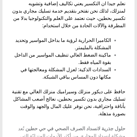
نعلم جيدا ان ​التكسير يعني تكاليف إضافية وتشويه
لمنزلك، لذلك نحن نفتخر بتقديم خدمة تسليك مجاري بدون
تكسير بحطين، حيث نعتمد على العلم والتكنولوجيا بدلا من
المطرقة والآلات الحادة من خلال استخدام:
​الكاميرا الحرارية لرؤية ما بداخل المواسير وتحديد
المشكلة بالمليمتر.
​ماكينة الضغط العالي تنظيف المواسير من الداخل
بقوة المياه فقط.
​السدادات الذكية: لعزل المشكلة ومعالجتها في
مكانها دون المساس بباقي الشبكة.
​حافظ على ديكور منزلك وسيراميك منزلك الغالي مع تقنية
تسليك مجاري بدون تكسير بحطين، نعالج أصعب المشاكل
بأناقة واحترافية، نحن نوفر عليك المال والجهد والوقت
بصورة مذهلة.
حلول جذرية لانسداد الصرف الصحي في حي حطين
تُعد
مشكلة انسداد المجاري من أكثر الأزمات المنزليّة التي